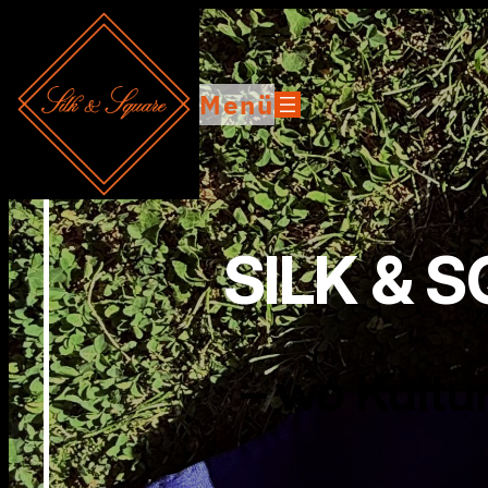
Menü
SILK & 
– wo Kultur